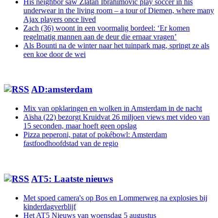
His neighbor saw Zlatan Ibrahimovic play soccer in his
underwear in the living room – a tour of Diemen, where many
Ajax players once lived
Zach (36) woont in een voormalig bordeel: ‘Er komen
regelmatig mannen aan de deur die ernaar vragen’
Als Bounti na de winter naar het tuinpark mag, springt ze als
een koe door de wei
AD:amsterdam
Mix van opklaringen en wolken in Amsterdam in de nacht
Aïsha (22) bezorgt Kruidvat 26 miljoen views met video van
15 seconden, maar hoeft geen opslag
Pizza peperoni, patat of pokébowl: Amsterdam
fastfoodhoofdstad van de regio
AT5: Laatste nieuws
Met spoed camera's op Bos en Lommerweg na explosies bij
kinderdagverblijf
Het AT5 Nieuws van woensdag 5 augustus