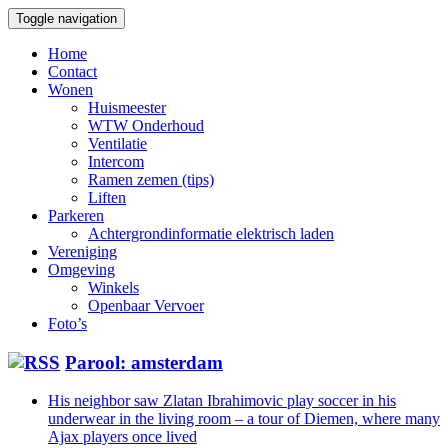
Toggle navigation
Home
Contact
Wonen
Huismeester
WTW Onderhoud
Ventilatie
Intercom
Ramen zemen (tips)
Liften
Parkeren
Achtergrondinformatie elektrisch laden
Vereniging
Omgeving
Winkels
Openbaar Vervoer
Foto’s
Parool: amsterdam
His neighbor saw Zlatan Ibrahimovic play soccer in his
underwear in the living room – a tour of Diemen, where many
Ajax players once lived