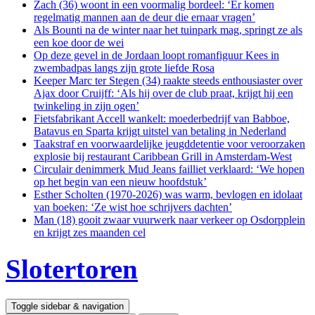
Zach (36) woont in een voormalig bordeel: ‘Er komen
regelmatig mannen aan de deur die ernaar vragen’
Als Bounti na de winter naar het tuinpark mag, springt ze als
een koe door de wei
Op deze gevel in de Jordaan loopt romanfiguur Kees in
zwembadpas langs zijn grote liefde Rosa
Keeper Marc ter Stegen (34) raakte steeds enthousiaster over
Ajax door Cruijff: ‘Als hij over de club praat, krijgt hij een
twinkeling in zijn ogen’
Fietsfabrikant Accell wankelt: moederbedrijf van Babboe,
Batavus en Sparta krijgt uitstel van betaling in Nederland
Taakstraf en voorwaardelijke jeugddetentie voor veroorzaken
explosie bij restaurant Caribbean Grill in Amsterdam-West
Circulair denimmerk Mud Jeans failliet verklaard: ‘We hopen
op het begin van een nieuw hoofdstuk’
Esther Scholten (1970-2026) was warm, bevlogen en idolaat
van boeken: ‘Ze wist hoe schrijvers dachten’
Man (18) gooit zwaar vuurwerk naar verkeer op Osdorpplein
en krijgt zes maanden cel
Slotertoren
Toggle sidebar & navigation